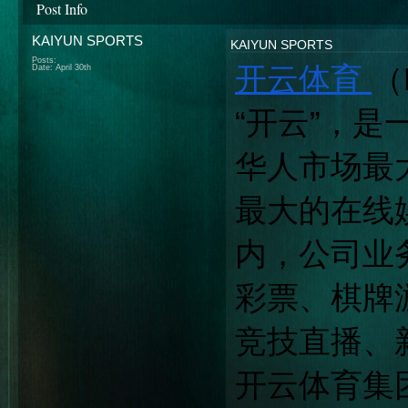
Post Info
KAIYUN SPORTS
KAIYUN SPORTS
Posts:
开云体育 
（
Date:
April 30th
“开云”，
华人市场最
最大的在线
内，公司业
彩票、棋牌
竞技直播、
开云体育集团