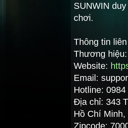
SUNWIN duy t
chơi.
Thông tin liên
Thương hiệu
Website:
https
Email: suppo
Hotline: 0984
Địa chỉ: 343 
Hồ Chí Minh,
Zipcode: 700