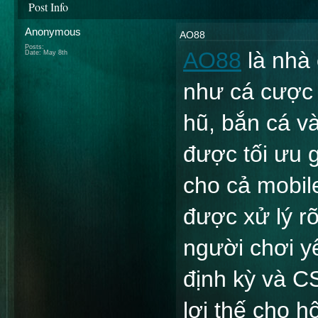
Post Info
Anonymous
AO88
Posts:
AO88
 là nhà
Date:
May 8th
như cá cược t
hũ, bắn cá và
được tối ưu 
cho cả mobile
được xử lý rõ
người chơi yê
định kỳ và C
lợi thế cho hộ