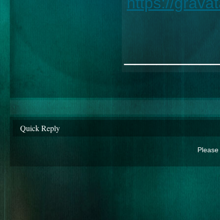
https://grav
________
Quick Reply
Please 