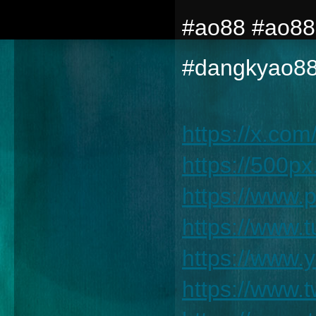
#ao88 #ao88
#dangkyao8
https://x.c
https://500
https://www.
https://www
https://www
https://www.