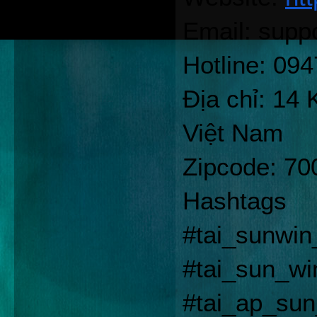
Email: supp
Hotline: 09
Địa chỉ: 14 
Việt Nam
Zipcode: 70
Hashtags
#tai_sunwin_
#tai_sun_wi
#tai_ap_sun