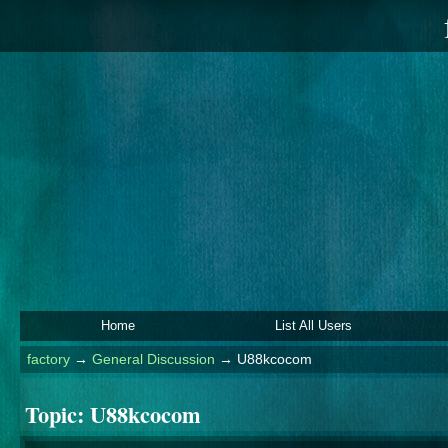
Home
List All Users
factory
→
General Discussion
→
U88kcocom
Topic:
U88kcocom