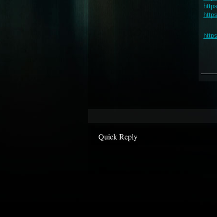
http
http
http
___
Quick Reply