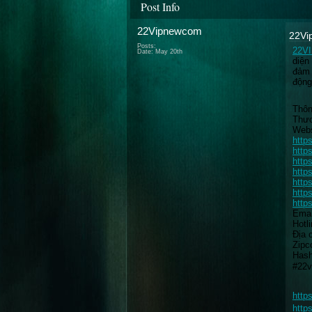
Post Info
22Vipnewcom
22Vi
Posts:
22V
Date:
May 20th
diện
đảm 
động
Thôn
Thươ
Webs
http
http
http
http
http
http
http
Emai
Hotl
Địa 
Zipc
Hash
#22v
http
http