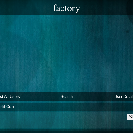
factory
ist All Users
Search
User Detai
rld Cup
St