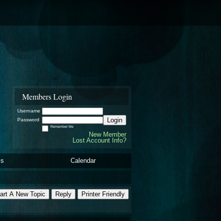
Members Login
Username
Login
Password
Remember Me
New Member
Lost Account Info?
ls
Calendar
art A New Topic
Reply
Printer Friendly