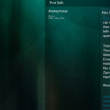
Post Info
Anonymous
Kèo 
Posts:
Kèo 
Date:
May 21st
các 
theo
biến
quan
Thôn
Thươ
Webs
Emai
Hotl
Địa 
Zipc
Hash
#keo
http
http
http
http