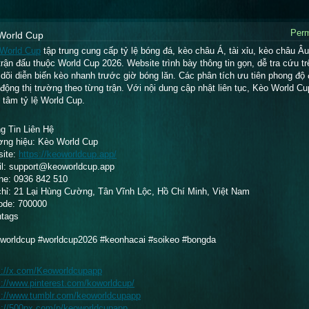
Perm
World Cup
World Cup
 tập trung cung cấp tỷ lệ bóng đá, kèo châu Á, tài xỉu, kèo châu Âu
trận đấu thuộc World Cup 2026. Website trình bày thông tin gọn, dễ tra cứu tr
 dõi diễn biến kèo nhanh trước giờ bóng lăn. Các phân tích ưu tiên phong độ đ
 động thị trường theo từng trận. Với nội dung cập nhật liên tục, Kèo World C
 tâm tỷ lệ World Cup.
g Tin Liên Hệ
ng hiệu: Kèo World Cup
ite:
https://keoworldcup.app/
l: support@keoworldcup.app
ine: 0936 842 510
chỉ: 21 Lại Hùng Cường, Tân Vĩnh Lộc, Hồ Chí Minh, Việt Nam
ode: 700000
tags
worldcup #worldcup2026 #keonhacai #soikeo #bongda
s://x.com/Keoworldcupapp
s://www.pinterest.com/koworldcup/
s://www.tumblr.com/keoworldcupapp
s://500px.com/p/keoworldcupapp