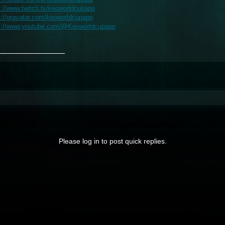
s://www.twitch.tv/keoworldcupapp
s://gravatar.com/keoworldcupapp
s://www.youtube.com/@Keoworldcupapp
_______________
Please log in to post quick replies.