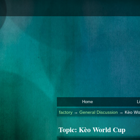
Home
L
factory
→
General Discussion
→
Kèo Wo
Topic:
Kèo World Cup