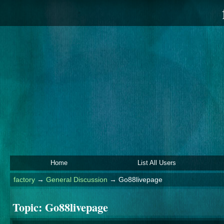
Home
List All Users
factory
→
General Discussion
→
Go88livepage
Topic:
Go88livepage