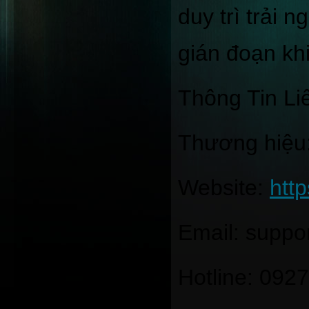
duy trì trải 
gián đoạn khi 
Thông Tin Li
Thương hiệu
Website:
http
Email: suppo
Hotline: 092