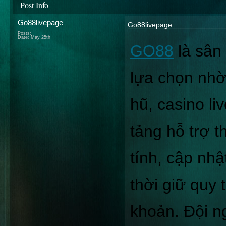
Post Info
Go88livepage
Go88livepage
Posts:
Date:
May 25th
GO88
 là sân
lựa chọn nhờ
hũ, casino li
tảng hỗ trợ t
tính, cập nhậ
thời giữ quy t
khoản. Đội n