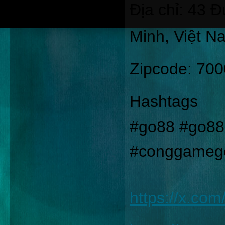
Địa chỉ: 43 
Minh, Việt N
Zipcode: 70
Hashtags
#go88 #go88
#conggameg
https://x.co