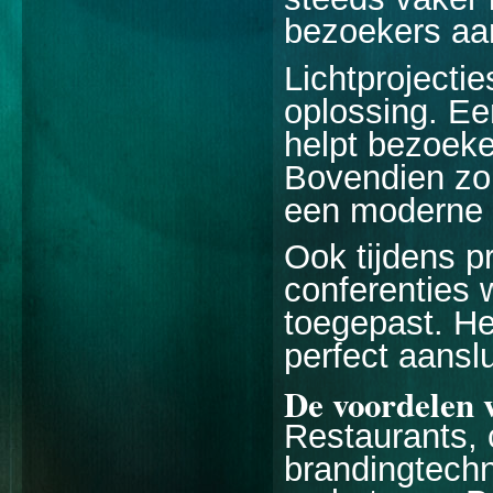
bezoekers aa
Lichtprojectie
oplossing. Ee
helpt bezoeke
Bovendien zor
een moderne u
Ook tijdens p
conferenties 
toegepast. He
perfect aanslu
De voordelen 
Restaurants, 
brandingtechn