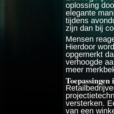
oplossing doo
elegante mani
tijdens avond
zijn dan bij c
Mensen reager
Hierdoor word
opgemerkt da
verhoogde aan
meer merkbeke
Toepassingen 
Retailbedrijv
projectietech
versterken. E
van een winke