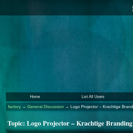
Home
List All Users
factory
→
General Discussion
→
Logo Projector – Krachtige Brand
Topic:
Logo Projector – Krachtige Branding