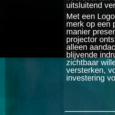
uitsluitend ve
Met een Logo 
merk op een p
manier presen
projector onts
alleen aandac
blijvende indr
zichtbaar wil
versterken, v
investering v
________