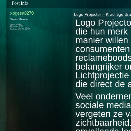
Post Info
xogesa8270
Logo Projector – Krachtige Bra
Logo Projecto
Senior Member
Status: Offline
Posts: 237
die hun merk 
Date:
June 15th
manier willen
consumenten 
reclameboods
belangrijker o
Lichtprojecti
die direct de 
Veel ondernem
sociale media
vergeten ze v
zichtbaarhei