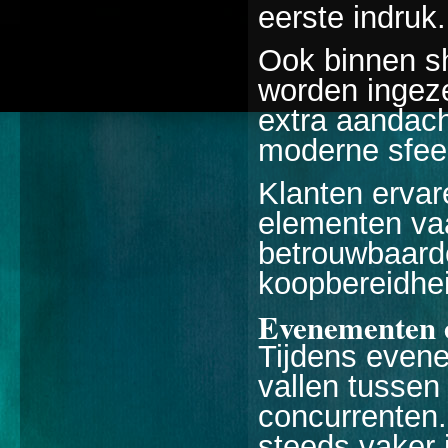
eerste indruk.
Ook binnen s
worden ingez
extra aandach
moderne sfeer
Klanten ervar
elementen vaa
betrouwbaarde
koopbereidhei
Evenementen 
Tijdens evene
vallen tussen 
concurrenten.
steeds vaker 