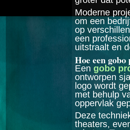
Moderne proje
om een bedrij
op verschille
een profession
uitstraalt en
Hoe een gobo 
Een
gobo pro
ontworpen sja
logo wordt ge
met behulp va
oppervlak gep
Deze techniek
theaters, ev