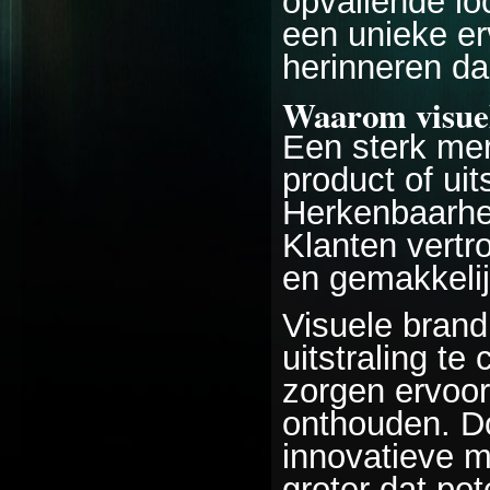
opvallende lo
een unieke er
herinneren d
Waarom visuel
Een sterk mer
product of ui
Herkenbaarhei
Klanten vertr
en gemakkeli
Visuele brand
uitstraling te
zorgen ervoor
onthouden. D
innovatieve m
groter dat pot