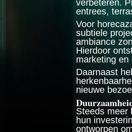
verbeteren. P
entrees, ter
Voor horecaza
subtiele proje
ambiance zon
Hierdoor onts
marketing en 
Daarnaast he
herkenbaarhei
nieuwe bezoe
Duurzaamheid 
Steeds meer b
hun investeri
ontworpen om