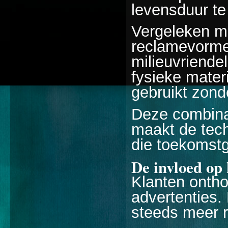
levensduur te
Vergeleken me
reclamevormen
milieuvriendel
fysieke mater
gebruikt zond
Deze combinat
maakt de tech
die toekomstg
De invloed op 
Klanten ontho
advertenties.
steeds meer ri