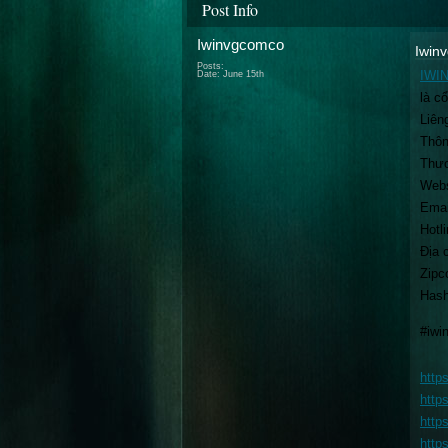
Post Info
Iwinvgcomco
Iwin
Posts:
IWI
Date:
June 15th
là c
Liên
Thôn
Thươ
Webs
Emai
Hotl
Địa 
Zipc
Hash
#iwi
http
http
http
http