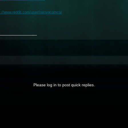
s://www.reddit.com/user/Iwinvgcomco/
_______________
Please log in to post quick replies.