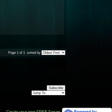
Page 1 of 1
sorted by
Subscribe
Create your own FREE Forum