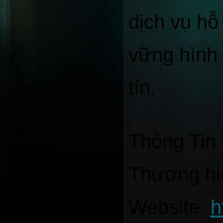
dịch vụ hỗ
vững hình 
tín.
Thông Tin
Thương h
Website:
h