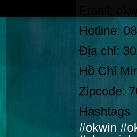
Email: ok
Hotline: 0
Địa chỉ: 3
Hồ Chí Mi
Zipcode: 
Hashtags
#okwin #o