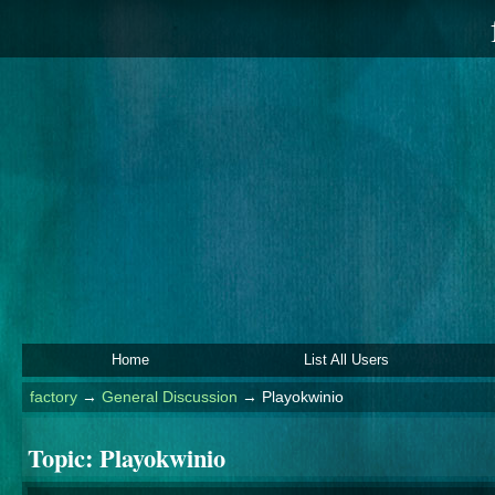
Home
List All Users
factory
→
General Discussion
→
Playokwinio
Topic:
Playokwinio