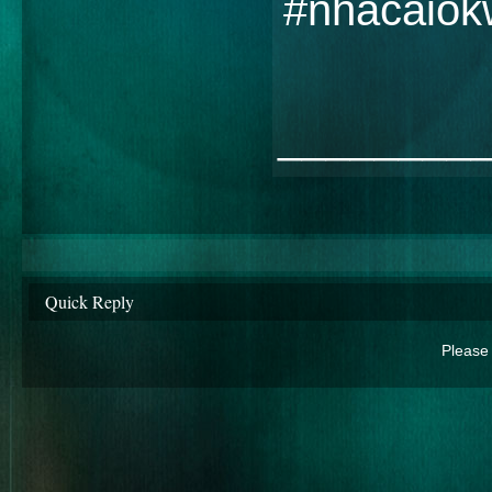
#nhacaiok
________
Quick Reply
Please 