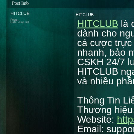
Post Info
HITCLUB
HITCLUB
Posts:
HITCLUB
là 
Date:
June 3rd
dành cho ngườ
cá cược trực 
nhanh, bảo m
CSKH 24/7 l
HITCLUB ngay
và nhiều phầ
Thông Tin Li
Thương hiệu
Website:
htt
Email: supp