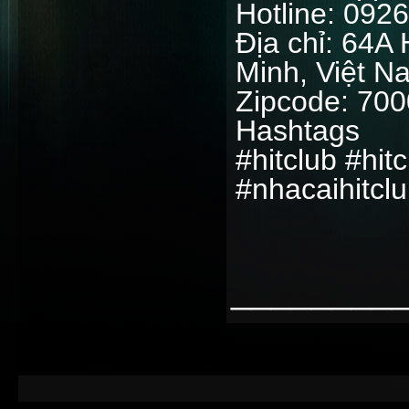
Hotline: 092
Địa chỉ: 64A
Minh, Việt N
Zipcode: 70
Hashtags
#hitclub #hit
#nhacaihitcl
________