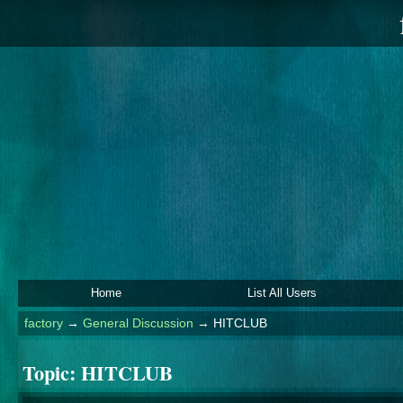
Home
List All Users
factory
→
General Discussion
→
HITCLUB
Topic:
HITCLUB