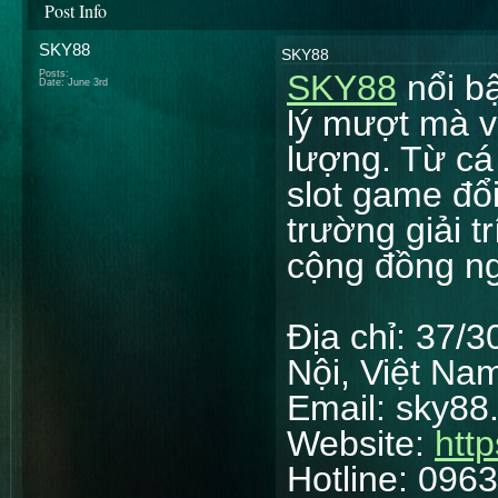
Post Info
SKY88
SKY88
Posts:
SKY88
nổi bậ
Date:
June 3rd
lý mượt mà và
lượng. Từ cá 
slot game đổ
trường giải t
cộng đồng ng
Địa chỉ: 37/3
Nội, Việt Na
Email: sky88
Website:
http
Hotline: 096