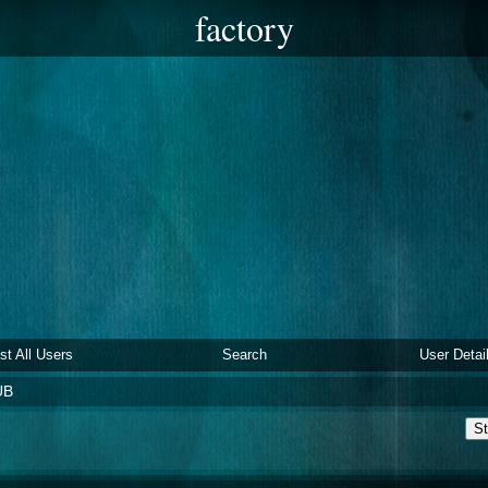
factory
ist All Users
Search
User Detai
UB
St