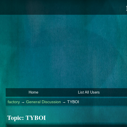
Home
List All Users
factory
→
General Discussion
→
TYBOI
Topic:
TYBOI