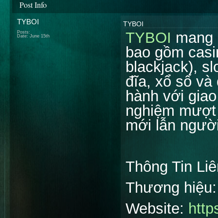
Post Info
TYBOI
TYBOI
TYBOI
mang đ
Posts:
Date:
June 15th
bao gồm casin
blackjack), sl
đĩa, xổ số v
hành với giao
nghiệm mượt 
mới lẫn người
Thông Tin Li
Thương hiệu
Website:
http