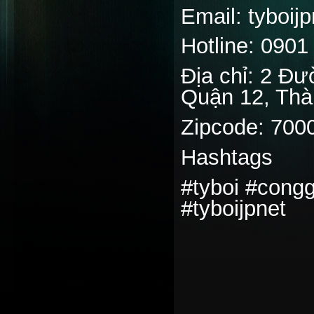
Email: tyboi
Hotline: 0901
Địa chỉ: 2 Đ
Quận 12, Thà
Zipcode: 700
Hashtags
#tyboi #cong
#tyboijpnet
________