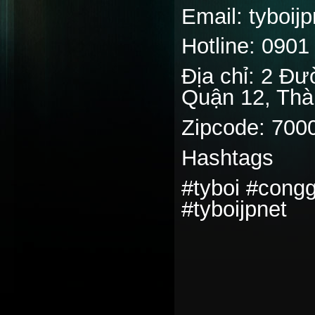
Email: tyboi
Hotline: 0901
Địa chỉ: 2 Đ
Quận 12, Thà
Zipcode: 700
Hashtags
#tyboi #cong
#tyboijpnet
________