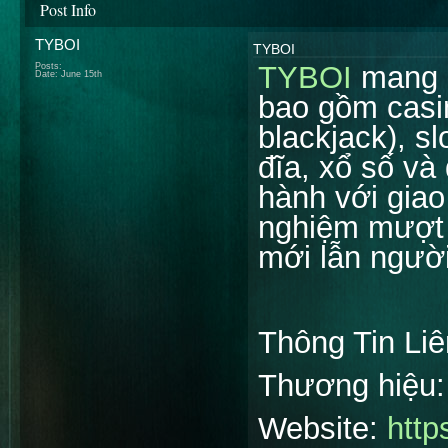
Post Info
TYBOI
TYBOI
TYBOI
mang đ
Posts:
Date:
June 15th
bao gồm casin
blackjack), sl
đĩa, xổ số v
hành với giao
nghiệm mượt 
mới lẫn người
Thông Tin Li
Thương hiệu
Website:
http