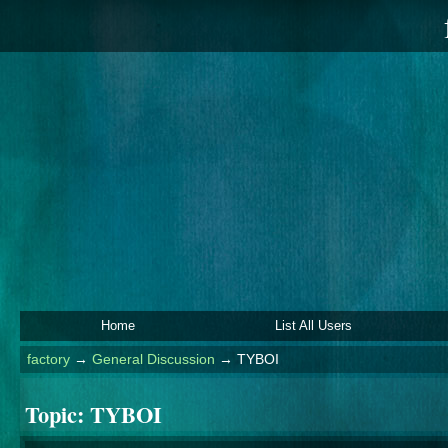
Home
List All Users
factory
→
General Discussion
→
TYBOI
Topic:
TYBOI