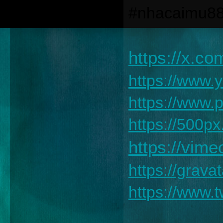
#nhacaimu8
https://x.
https://www
https://www.
https://500
https://vi
https://grav
https://www.