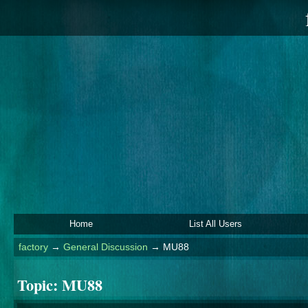
Home
List All Users
factory
→
General Discussion
→
MU88
Topic:
MU88