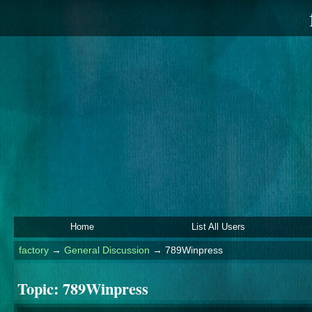
Home
List All Users
factory
→
General Discussion
→
789Winpress
Topic:
789Winpress