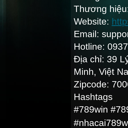
Thương hiệu
Website:
http
Email: supp
Hotline: 093
Địa chỉ: 39 L
Minh, Việt N
Zipcode: 70
Hashtags
#789win #78
#nhacai789w