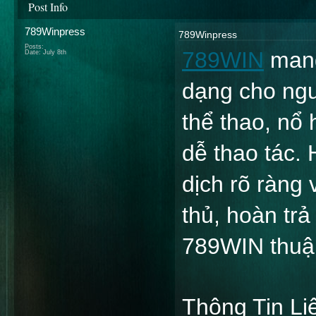
Post Info
789Winpress
789Winpress
Posts:
789WIN
 man
Date:
July 8th
dạng cho ngườ
thể thao, nổ 
dễ thao tác. 
dịch rõ ràng 
thủ, hoàn trả
789WIN thuận
Thông Tin Li