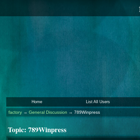
Home
List All Users
factory
→
General Discussion
→
789Winpress
Topic:
789Winpress