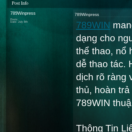
Post Info
789Winpress
789Winpress
Posts:
789WIN
 man
Date:
July 8th
dạng cho ngườ
thể thao, nổ 
dễ thao tác. 
dịch rõ ràng 
thủ, hoàn trả
789WIN thuận
Thông Tin Li