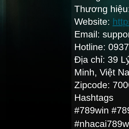
Thương hiệu
Website:
http
Email: supp
Hotline: 093
Địa chỉ: 39 L
Minh, Việt N
Zipcode: 70
Hashtags
#789win #78
#nhacai789w