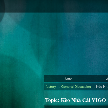
Home
L
factory
→
General Discussion
→
Kèo Nh
Topic:
Kèo Nhà Cái VIGO