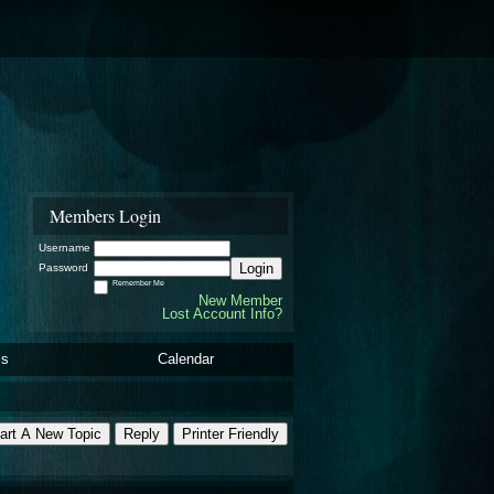
Members Login
Username
Login
Password
Remember Me
New Member
Lost Account Info?
ls
Calendar
art A New Topic
Reply
Printer Friendly