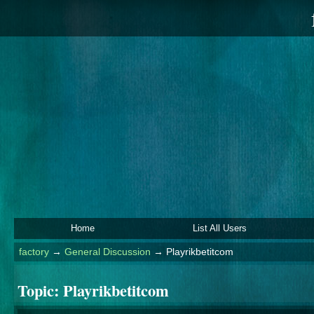
Home
List All Users
factory
→
General Discussion
→
Playrikbetitcom
Topic:
Playrikbetitcom